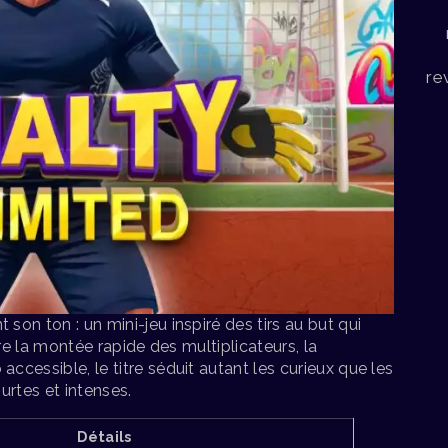
re
n ton : un mini-jeu inspiré des tirs au but qui
e la montée rapide des multiplicateurs, la
cessible, le titre séduit autant les curieux que les
urtes et intenses.
Détails