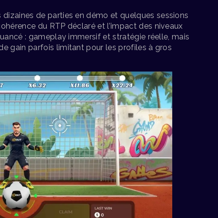
s dizaines de parties en démo et quelques sessions
a cohérence du RTP déclaré et l’impact des niveaux
t nuancé : gameplay immersif et stratégie réelle, mais
e gain parfois limitant pour les profiles à gros