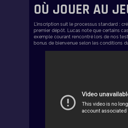
OÙ JOUER AU JE
L’inscription suit le processus standard : cr
premier dépôt. Lucas note que certains ca
exemple courant rencontré lors de nos tes
bonus de bienvenue selon les conditions du