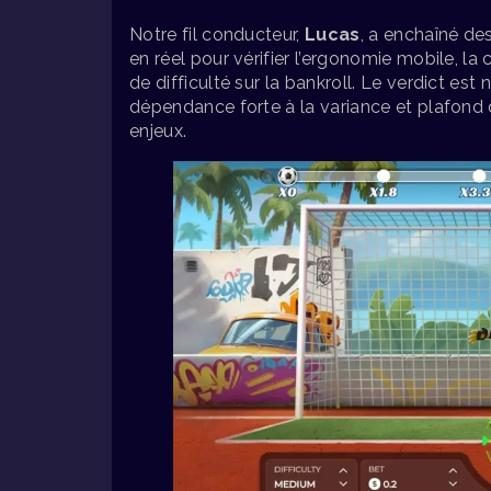
Notre fil conducteur,
Lucas
, a enchaîné de
en réel pour vérifier l’ergonomie mobile, l
de difficulté sur la bankroll. Le verdict es
dépendance forte à la variance et plafond d
enjeux.