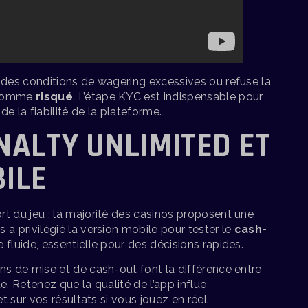
e des conditions de wagering excessives ou refuse la
e comme
risqué
. L’étape KYC est indispensable pour
e la fiabilité de la plateforme.
NALTY UNLIMITED ET
ILE
rt du jeu : la majorité des casinos proposent une
 a privilégié la version mobile pour tester le
cash-
 fluide, essentielle pour des décisions rapides.
ns de mise et de cash-out font la différence entre
e. Retenez que la qualité de l’app influe
et sur vos résultats si vous jouez en réel.