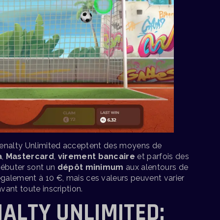
t Penalty Unlimited acceptent des moyens de
a
,
Mastercard
,
virement bancaire
et parfois des
 débuter sont un
dépôt minimum
aux alentours de
galement à 10 €, mais ces valeurs peuvent varier
 avant toute inscription.
NALTY UNLIMITED: