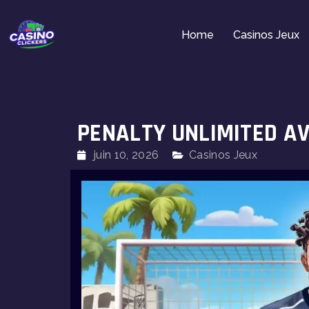
Home
Casinos Jeux
PENALTY UNLIMITED AV
juin 10, 2026
Casinos Jeux