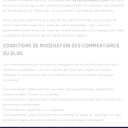
connexion entrées dans un formulaire sur
casinoclickers.com
, ceci afin
que vous n’ayez pas à les ressaisir à chaque fois. En utilisant nos services
et en navigant sur notre site, vous acceptez l’utilisation des cookies.
Vous pouvez supprimer les cookies de votre ordinateur en suivant les
instructions fournies dans l’aide de votre navigateur. Vous pouvez
également paramétrer vos cookies directement dans les réglages de votre
navigateur pour choisir de les désactiver par défaut.
CONDITIONS DE MODÉRATION DES COMMENTAIRES
DU BLOG
Les commentaires et trackbacks/pingback de casinoclickers.com sont
modérés a posteriori. Le non respect de l’une des règles suivantes
entraîne la suppression du commentaire ou du trackback/pingback
concerné :
Commentaires diffamatoires, racistes, pornographiques, pédophiles,
incitant à délit, crimes ou suicides,
Commentaires reproduisant une correspondance privée sans l’accord des
personnes concernées,
Commentaires agressifs ou vulgaires,
Commentaires visant uniquement à mettre en ligne un lien vers un site
extérieur (spam de commentaires ou de trackback/pingback).