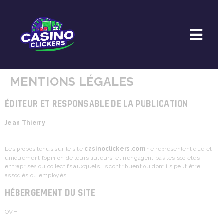
contenu
principal
MENTIONS LÉGALES
ÉDITEUR ET RESPONSABLE DE LA PUBLICATION
Jean Thierry
Les propos tenus sur le site
casinoclickers.com
ne représentent que et
uniquement l’opinion de leurs auteurs, et n’engagent pas les sociétés,
entreprises ou collectifs auxquels ils contribuent ou dont ils peut être
associés ou employés.
HÉBERGEMENT DU SITE
OVH