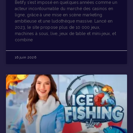
Betify s’est imposé en quelques années comme un
acteur incontournable du marché des casinos en
ligne, grâce à une mise en scène marketing
ambitieuse et une ludothèque massive. Lancé en
2023, le site propose plus de 10 000 jeux,
machines à sous, live, jeux de table et mini‑jeux, et
combine
16 juin 2026