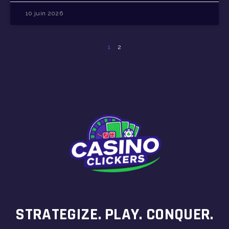
10 juin 2026
1
2
STRATEGIZE. PLAY. CONQUER.