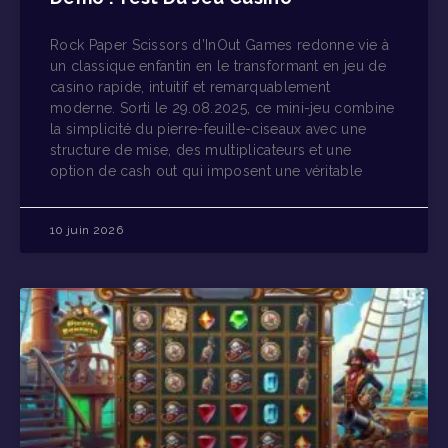
Rock Paper Scissors d’InOut Games redonne vie à
un classique enfantin en le transformant en jeu de
casino rapide, intuitif et remarquablement
moderne. Sorti le 29.08.2025, ce mini-jeu combine
la simplicité du pierre-feuille-ciseaux avec une
structure de mise, des multiplicateurs et une
option de cash out qui imposent une véritable
10 juin 2026