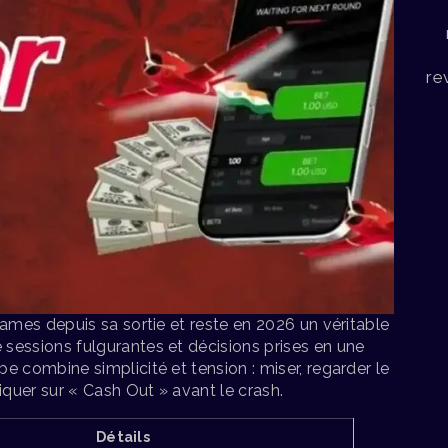
re
games depuis sa sortie et reste en 2026 un véritable
e sessions fulgurantes et décisions prises en une
be combine simplicité et tension : miser, regarder le
iquer sur « Cash Out » avant le crash.
Détails