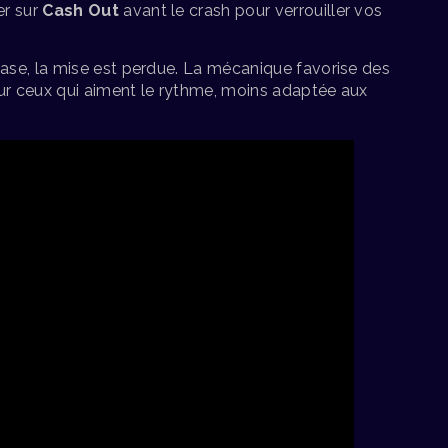
er sur
Cash Out
avant le crash pour verrouiller vos
rase, la mise est perdue. La mécanique favorise des
our ceux qui aiment le rythme, moins adaptée aux