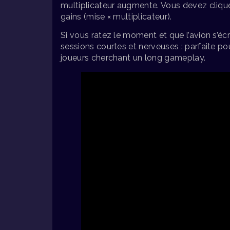
multiplicateur augmente. Vous devez cliqu
gains (mise × multiplicateur).
Si vous ratez le moment et que l’avion s’éc
sessions courtes et nerveuses : parfaite p
joueurs cherchant un long gameplay.